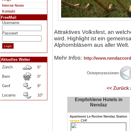
Interne News
Kontakt
FreeMail
Username
Attraktives Volksfest, an welc
Passwort
wird. Highlight ist ein gemein
Alphornbläsern aus aller Welt.
Mehr Infos:
http://www.nendazcord
Aktuelles Wetter
Zürich
6°
Osterprozessionen
Bern
0°
Genf
8°
<< Zurück
Locarno
10°
Empfohlene Hotels in
Nendaz
Apartment Le Rocher Nendaz Station
CHF