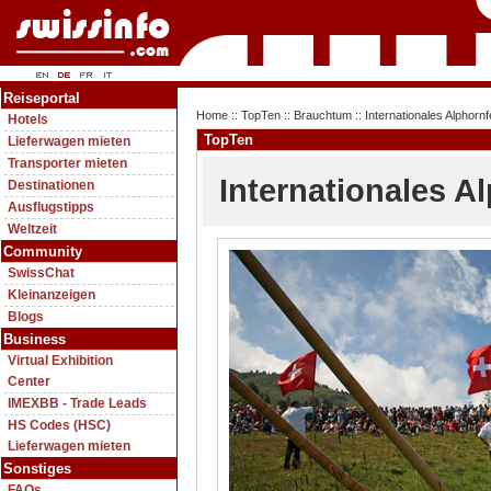
Reiseportal
Home
::
TopTen
::
Brauchtum
:: Internationales Alphornf
Hotels
TopTen
Lieferwagen mieten
Transporter mieten
Internationales Al
Destinationen
Ausflugstipps
Weltzeit
Community
SwissChat
Kleinanzeigen
Blogs
Business
Virtual Exhibition
Center
IMEXBB - Trade Leads
HS Codes (HSC)
Lieferwagen mieten
Sonstiges
FAQs