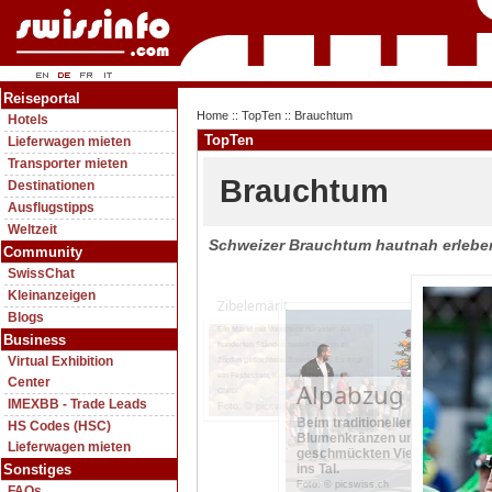
Reiseportal
Home
::
TopTen
:: Brauchtum
Hotels
TopTen
Lieferwagen mieten
Transporter mieten
Brauchtum
Destinationen
Ausflugstipps
Weltzeit
Schweizer Brauchtum hautnah erleben
Community
SwissChat
Kleinanzeigen
Zibelemärit
Blogs
Ein Markt mit Volksfestcharakter: An
Business
hunderten Ständen bieten Bauern zu
Virtual Exhibition
Zöpfen geflochtene Zwiebeln an. Es folgt
ein Festessen, Konfettischlacht und
Center
Alpabzug
Chilbi.
IMEXBB - Trade Leads
Foto: © picswiss.ch
Beim traditionellen Alpabzug k
HS Codes (HSC)
Blumenkränzen und Glocken fe
Lieferwagen mieten
geschmückten Viehherden von 
Sonstiges
ins Tal.
Foto: © picswiss.ch
FAQs