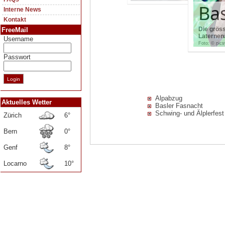
Bas
Interne News
Kontakt
Die grös
FreeMail
Laternen
Username
Foto: © pic
Passwort
Alpabzug
Aktuelles Wetter
Basler Fasnacht
Schwing- und Älplerfest
Zürich
6°
Bern
0°
Genf
8°
Locarno
10°