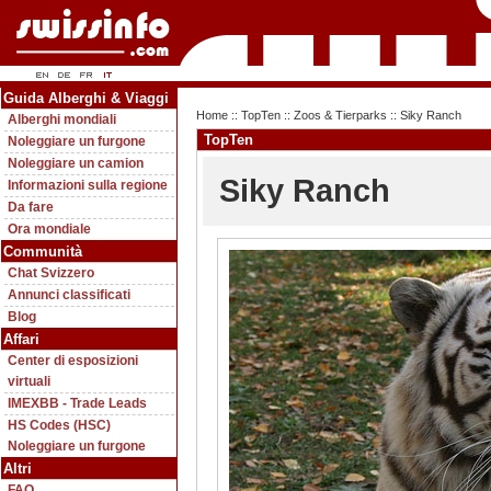
Guida Alberghi & Viaggi
Home
::
TopTen
::
Zoos & Tierparks
:: Siky Ranch
Alberghi mondiali
TopTen
Noleggiare un furgone
Noleggiare un camion
Siky Ranch
Informazioni sulla regione
Da fare
Ora mondiale
Communità
Chat Svizzero
Annunci classificati
Blog
Affari
Center di esposizioni
virtuali
IMEXBB - Trade Leads
HS Codes (HSC)
Noleggiare un furgone
Altri
FAQ