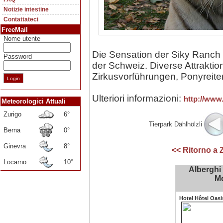
Notizie intestine
Contattateci
FreeMail
Nome utente
Die Sensation der Siky Ranch 
Password
der Schweiz. Diverse Attraktio
Zirkusvorführungen, Ponyreite
Ulteriori informazioni:
http://www
Meteorologici Attuali
Zurigo
6°
Tierpark Dählhölzli
Berna
0°
Ginevra
8°
<< Ritorno a 
Locarno
10°
Alberghi 
Mo
Hotel Hôtel Oasi