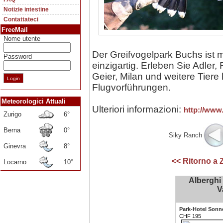
Notizie intestine
Contattateci
FreeMail
Nome utente
Der Greifvogelpark Buchs ist 
Password
einzigartig. Erleben Sie Adler,
Geier, Milan und weitere Tiere
Flugvorführungen.
Meteorologici Attuali
Ulteriori informazioni:
http://www.
Zurigo
6°
Berna
0°
Siky Ranch
Ginevra
8°
<< Ritorno a 
Locarno
10°
Alberghi 
V
Park-Hotel Sonn
CHF 195