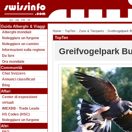
Guida Alberghi & Viaggi
Home
::
TopTen
::
Zoos & Tierparks
:: Greifvogelpark 
Alberghi mondiali
TopTen
Noleggiare un furgone
Noleggiare un camion
Greifvogelpark B
Informazioni sulla regione
Da fare
Ora mondiale
Communità
Chat Svizzero
Annunci classificati
Blog
Affari
Center di esposizioni
virtuali
IMEXBB - Trade Leads
HS Codes (HSC)
Noleggiare un furgone
Altri
FAQ