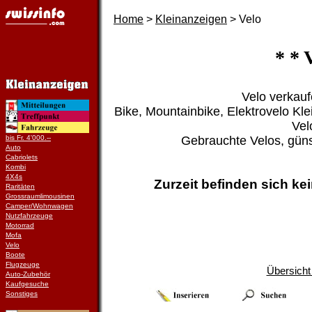
Home
>
Kleinanzeigen
> Velo
* * 
Velo verkau
Bike, Mountainbike, Elektrovelo Kle
Vel
bis Fr. 4'000.--
Gebrauchte Velos, gün
Auto
Cabriolets
Kombi
4X4s
Zurzeit befinden sich kei
Raritäten
Grossraumlimousinen
Camper/Wohnwagen
Nutzfahrzeuge
Motorrad
Mofa
Velo
Boote
Flugzeuge
Übersicht
Auto-Zubehör
Kaufgesuche
Sonstiges