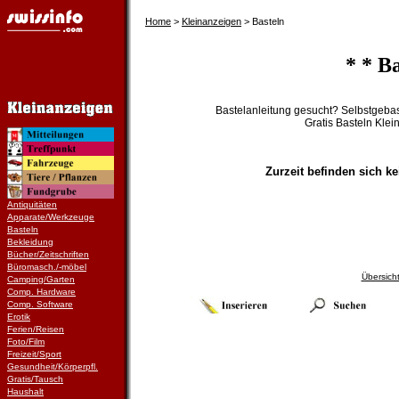
Home
>
Kleinanzeigen
> Basteln
* * Ba
Bastelanleitung gesucht? Selbstgebas
Gratis Basteln Klei
Zurzeit befinden sich ke
Antiquitäten
Apparate/Werkzeuge
Basteln
Bekleidung
Bücher/Zeitschriften
Büromasch./-möbel
Übersich
Camping/Garten
Comp. Hardware
Comp. Software
Erotik
Ferien/Reisen
Foto/Film
Freizeit/Sport
Gesundheit/Körperpfl.
Gratis/Tausch
Haushalt