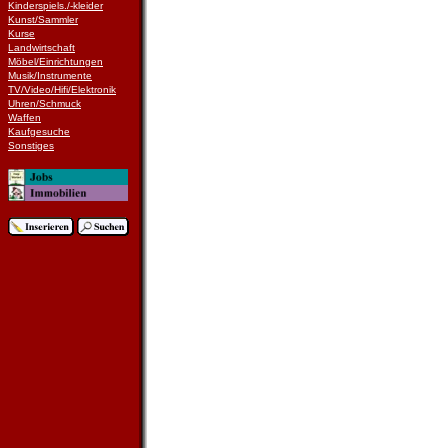
Kinderspiels./-kleider
Kunst/Sammler
Kurse
Landwirtschaft
Möbel/Einrichtungen
Musik/Instrumente
TV/Video/Hifi/Elektronik
Uhren/Schmuck
Waffen
Kaufgesuche
Sonstiges