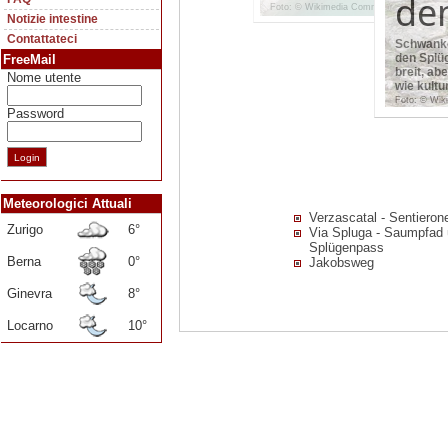
de
Foto: © Wikimedia Commons / Corradox
Notizie intestine
Contattateci
Schwanke
den Splü
FreeMail
breit, ab
Nome utente
wie kultu
Foto: © Wik
Password
Meteorologici Attuali
Verzascatal - Sentieron
Zurigo
6°
Via Spluga - Saumpfad 
Splügenpass
Berna
0°
Jakobsweg
Ginevra
8°
Locarno
10°