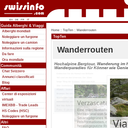
Guida Alberghi & Viaggi
Home
::
TopTen
:: Wanderrouten
Alberghi mondiali
TopTen
Noleggiare un furgone
Noleggiare un camion
Wanderrouten
Informazioni sulla regione
Da fare
Ora mondiale
Hochalpine Bergtour, Wanderung im hü
Weg der Schweiz - rund
Communità
um den Urnersee
Wanderparadies für Könner wie Genie
Chat Svizzero
Entdecken Sie die Heimat von Wilhelm
Annunci classificati
Tell rund um den Urnersee. Der 35km
Blog
lange "Weg der Schweiz" führt vom Rütli
über Seelisberg – Bauen (Isenthal) –
Affari
Flüelen – Sisikon – Morschach nach
Center di esposizioni
Brunnen. Die einzelnen
Wanderabschnitte sind beliebig
virtuali
Verzascatal - Sen
kombinierbar oder können per Schiff,
IMEXBB - Trade Leads
Bus oder Bahn übersprungen werden.
Eine märchenhafte Wanderung
Foto: © picswiss.ch
HS Codes (HSC)
Verzascatal von Sonogno nach 
Noleggiare un furgone
Smaragdgrünes Wasser, eindrü
Vi
Altri
Felsformationen, romantische 
herausgeputzte Rustici.
FAQ