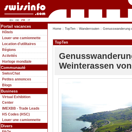
Portail vacances
Home
::
TopTen
::
Wanderrouten
:: Genusswanderung d
Hôtels
Louer une camionnette
TopTen
Location d'utilitaires
Régions
Genusswanderung
Activités
Horloge mondiale
Weinterassen von
Communauté
SwissChat
Petites annonces
Blogs
Business
Virtual Exhibition
Center
IMEXBB - Trade Leads
HS Codes (HSC)
Louer une camionnette
Divers
FAQs