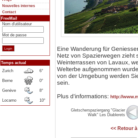
Nouvelles internes
Contact
FreeMail
Nom d'utilisateur
Mot de passe
Eine Wanderung für Geniesser
Netz von Spazierwegen zieht 
Weinterrassen von Lavaux, w
Temps actual
Welterbe aufgenommen wurden
Zurich
6°
von der Umgebung werden Sie
Berne
0°
sein.
Genève
8°
Plus d'informations:
http://www.m
Locarno
10°
Gletscherspaziergang "Glacier
Walk" Les Diablerets
<< Retour 