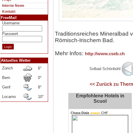
Interne News
Kontakt
FreeMail
Username
Traditionsreiches Mineralbad vo
Passwort
Römisch-Irischem Bad.
Mehr Infos:
http://www.cseb.ch
Aktuelles Wetter
Zürich
6°
Solbad Schönbühl
Bern
0°
<< Zurück zu Therm
Genf
8°
Empfohlene Hotels in
Locarno
10°
Scuol
Chasa Diala
CHF