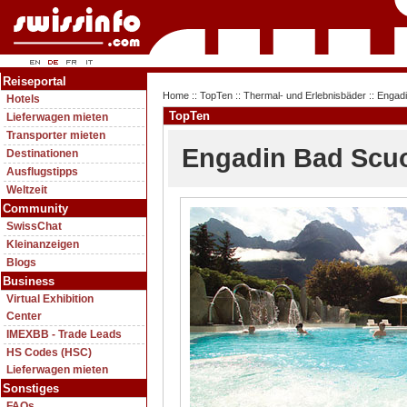
Reiseportal
Home
::
TopTen
::
Thermal- und Erlebnisbäder
:: Engad
Hotels
TopTen
Lieferwagen mieten
Transporter mieten
Engadin Bad Scu
Destinationen
Ausflugstipps
Weltzeit
Community
SwissChat
Kleinanzeigen
Blogs
Business
Virtual Exhibition
Center
IMEXBB - Trade Leads
HS Codes (HSC)
Lieferwagen mieten
Sonstiges
FAQs