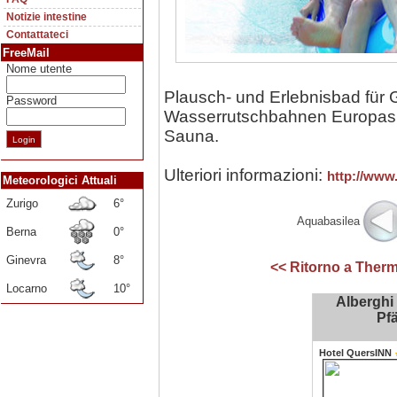
Notizie intestine
Contattateci
FreeMail
Nome utente
Plausch- und Erlebnisbad für 
Password
Wasserrutschbahnen Europas,
Sauna.
Ulteriori informazioni:
http://www
Meteorologici Attuali
Zurigo
6°
Aquabasilea
Berna
0°
Ginevra
8°
<< Ritorno a Therm
Locarno
10°
Alberghi 
Pfä
Hotel QuersINN