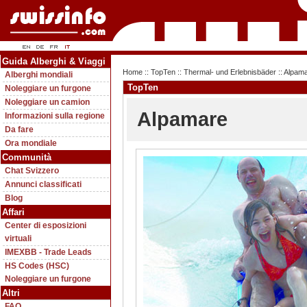
Guida Alberghi & Viaggi
Home
::
TopTen
::
Thermal- und Erlebnisbäder
:: Alpam
Alberghi mondiali
TopTen
Noleggiare un furgone
Noleggiare un camion
Alpamare
Informazioni sulla regione
Da fare
Ora mondiale
Communità
Chat Svizzero
Annunci classificati
Blog
Affari
Center di esposizioni
virtuali
IMEXBB - Trade Leads
HS Codes (HSC)
Noleggiare un furgone
Altri
FAQ