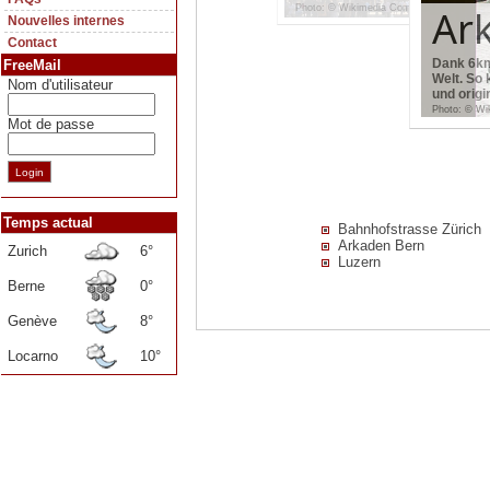
Photo: © Wikimedia Commons / Roland z
Ar
Nouvelles internes
Contact
Dank 6km
FreeMail
Welt. So
Nom d'utilisateur
und origi
Photo: © Wi
Mot de passe
Temps actual
Bahnhofstrasse Zürich
Arkaden Bern
Zurich
6°
Luzern
Berne
0°
Genève
8°
Locarno
10°