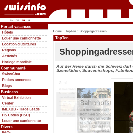
Portail vacances
Home
::
TopTen
:: Shoppingadressen
Hôtels
TopTen
Louer une camionnette
Location d'utilitaires
Shoppingadresse
Régions
Activités
Horloge mondiale
Auf der Reise durch die Schweiz darf
Communauté
Szeneläden, Souvenirshops, Fabrikou
SwissChat
Petites annonces
Genf
Blogs
Ob Haute Couture an der Rue du Rhône,
Business
Designergeschäfte im Viertel Carouge
Virtual Exhibition
oder ein Bummel durch die gemütliche
Bahnhofstrasse 
Altstadt - Genf hat für alle etwas zu
Center
bieten.
IMEXBB - Trade Leads
An der weltbekannten Zürcher
Photo: © Wikimedia Commons
kommen Shoppinghungrige voll 
/ Ramunasjurevicius
HS Codes (HSC)
Während im vorderen Teil inter
Louer une camionnette
und Warenhäuser das Strassen
Divers
finden Sie richtung See exklusi
Traditionsgeschäfte.
FAQs