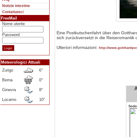
Notizie intestine
Contattateci
FreeMail
Nome utente
Eine Postkutschenfahrt über den Gotthard
Password
sich zurückversetzt in die Reiseromantik 
Ulteriori informazioni:
http://www.gotthardpos
Meteorologici Attuali
Zurigo
6°
Berna
0°
A
Ginevra
8°
Locarno
10°
Soder