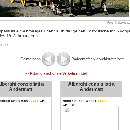
Foto: © picswiss.
pass ist ein einmaliges Erlebnis. In der gelben Postkutsche mit 5 vor
des 19. Jahrhunderts.
t.ch/
Gelmerbahn
Raddampfer Vierwaldstättersee
<< Ritorno a schönste Verkehrsmittel
lberghi consigliati a
Alberghi consigliati a
Andermatt
Andermatt
torpet Swiss Alps
CHF
Hotel 3 Könige & Post
CHF 100