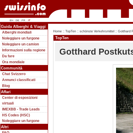
Guida Alberghi & Viaggi
Home
::
TopTen
::
schönste Verkehrsmittel
:: Gotthard 
Alberghi mondiali
TopTen
Noleggiare un furgone
Noleggiare un camion
Gotthard Postkut
Informazioni sulla regione
Da fare
Ora mondiale
Communità
Chat Svizzero
Annunci classificati
Blog
Affari
Center di esposizioni
virtuali
IMEXBB - Trade Leads
HS Codes (HSC)
Noleggiare un furgone
Altri
FAQ