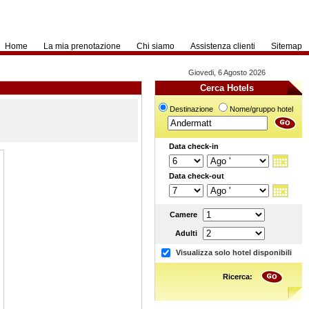
Home
La mia prenotazione
Chi siamo
Assistenza clienti
Sitemap
Giovedi, 6 Agosto 2026
Cerca Hotels
Destinazione
Nome/gruppo hotel
Data check-in
Data check-out
Camere
Adulti
Visualizza solo hotel disponibili
Ricerca: