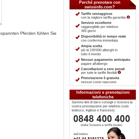
Perché prenotare con
swissinfo.com?
Tariffe ventaggiose
con la migliore tariffa garantita
Servizio eccellente
ch
raggiungibile per telefono
365 giorni
gespannten Pferden fühlen Sie
Disponibilità in tempo reale
con conferma immediata
Ampia scelta
più di 230'000 alberghi in
tutto il mondo
Nessun pagamento anticipato
pagare all'albergo
Cancellazioni a zero penali
per tutte le tariffe flexibili
Prenotazione è gratuita
nessun costo nascosto
Informazioni e prenotazioni
telefoniche
Saremo lieti di darvi consigli o ricevera la
vostra prenotazione per telefono (solo
tedesco, inglese e francese).