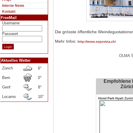
Interne News
Kontakt
FreeMail
Username
Die grösste öffentliche Weindegustations
Passwort
Mehr Infos:
http://www.expovina.ch/
OLMA St
Aktuelles Wetter
Zürich
6°
Bern
0°
Empfohlene H
Züric
Genf
8°
Locarno
10°
Hotel Park Hyatt Zuric