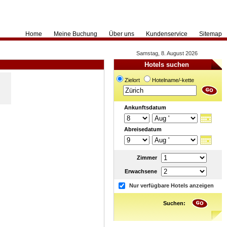
Home
Meine Buchung
Über uns
Kundenservice
Sitemap
Samstag, 8. August 2026
Hotels suchen
Zielort
Hotelname/-kette
Ankunftsdatum
Abreisedatum
Zimmer
Erwachsene
Nur verfügbare Hotels anzeigen
Suchen: