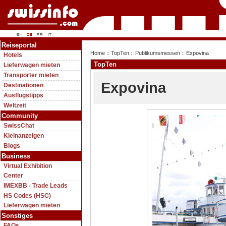
Reiseportal
Home
::
TopTen
::
Publikumsmessen
:: Expovina
Hotels
TopTen
Lieferwagen mieten
Transporter mieten
Expovina
Destinationen
Ausflugstipps
Weltzeit
Community
SwissChat
Kleinanzeigen
Blogs
Business
Virtual Exhibition
Center
IMEXBB - Trade Leads
HS Codes (HSC)
Lieferwagen mieten
Sonstiges
FAQs