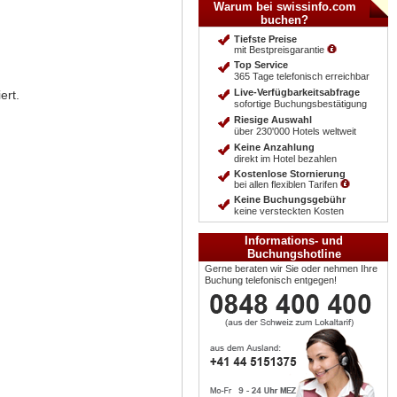
Warum bei swissinfo.com
buchen?
Tiefste Preise
mit Bestpreisgarantie
Top Service
365 Tage telefonisch erreichbar
Live-Verfügbarkeitsabfrage
ert.
sofortige Buchungsbestätigung
Riesige Auswahl
über 230'000 Hotels weltweit
Keine Anzahlung
direkt im Hotel bezahlen
Kostenlose Stornierung
bei allen flexiblen Tarifen
Keine Buchungsgebühr
keine versteckten Kosten
Informations- und
Buchungshotline
Gerne beraten wir Sie oder nehmen Ihre
Buchung telefonisch entgegen!