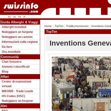
Guida Alberghi & Viaggi
Home
::
TopTen
::
Publikumsmessen
:: Inventions Gen
Alberghi mondiali
TopTen
Noleggiare un furgone
Noleggiare un camion
Inventions Genev
Informazioni sulla regione
Da fare
Ora mondiale
Communità
Chat Svizzero
Annunci classificati
Blog
Affari
Center di esposizioni
virtuali
IMEXBB - Trade Leads
HS Codes (HSC)
Noleggiare un furgone
Altri
FAQ