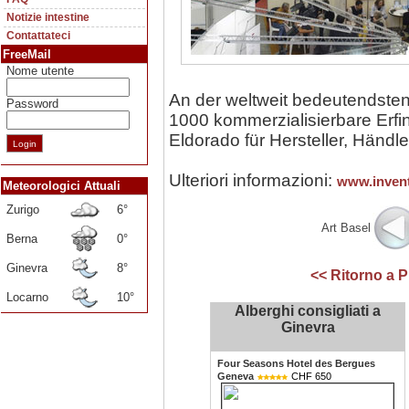
Notizie intestine
Contattateci
FreeMail
Nome utente
An der weltweit bedeutendste
Password
1000 kommerzialisierbare Erfi
Eldorado für Hersteller, Händl
Ulteriori informazioni:
www.invent
Meteorologici Attuali
Zurigo
6°
Art Basel
Berna
0°
Ginevra
8°
<< Ritorno a
Locarno
10°
Alberghi consigliati a
Ginevra
Four Seasons Hotel des Bergues
Geneva
CHF 650