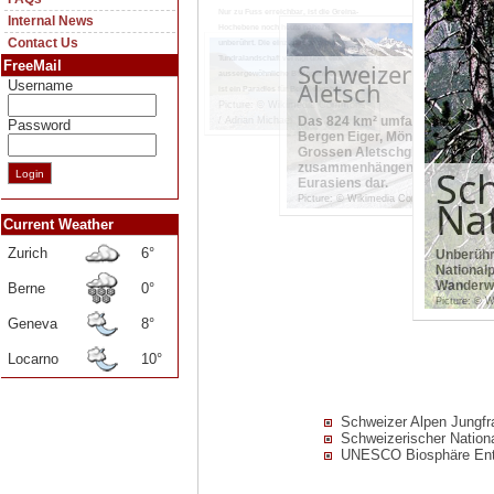
Nur zu Fuss erreichbar, ist die Greina-
Internal News
Hochebene noch heute nahezu
Contact Us
unberührt. Die einzigartige alpine
Tundralandschaft verfügt über eine
FreeMail
Schweizer Alpen 
aussergewöhnliche Biotopenvielfalt und
Aletsch
Username
ist ein Paradies für Bergliebhaber.
Picture: © Wikimedia Commons
Das 824 km² umfassende Gebie
/ Adrian Michael
Password
Bergen Eiger, Mönch und Jung
Grossen Aletschgletscher stell
zusammenhängende vergletsch
Sc
Eurasiens dar.
Picture: © Wikimedia Commons / Dirk Bey
Na
Current Weather
Zurich
6°
Unberührt
National
Wanderwe
Berne
0°
Picture: © 
Geneva
8°
Locarno
10°
Schweizer Alpen Jungfr
Schweizerischer Nation
UNESCO Biosphäre Ent