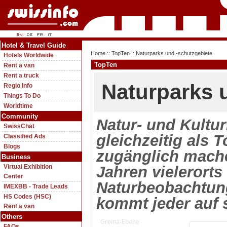
Hotel & Travel Guide
Home
::
TopTen
:: Naturparks und -schutzgebiete
Hotels Worldwide
TopTen
Rent a van
Rent a truck
Naturparks 
Regio Info
Things To Do
Worldtime
Community
Natur- und Kultu
SwissChat
gleichzeitig als
Classified Ads
Blogs
zugänglich mache
Business
Virtual Exhibition
Jahren vielerort
Center
Naturbeobachtung
IMEXBB - Trade Leads
HS Codes (HSC)
kommt jeder auf 
Rent a van
Others
Greina-Ebene
FAQs