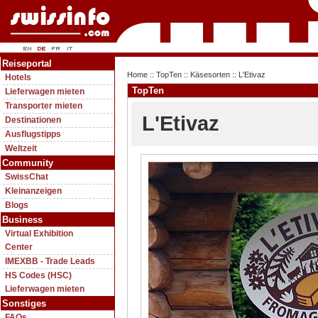
Reiseportal
Home
::
TopTen
::
Käsesorten
:: L'Etivaz
Hotels
TopTen
Lieferwagen mieten
Transporter mieten
L'Etivaz
Destinationen
Ausflugstipps
Weltzeit
Community
SwissChat
Kleinanzeigen
Blogs
Business
Virtual Exhibition
Center
IMEXBB - Trade Leads
HS Codes (HSC)
Lieferwagen mieten
Sonstiges
FAQs