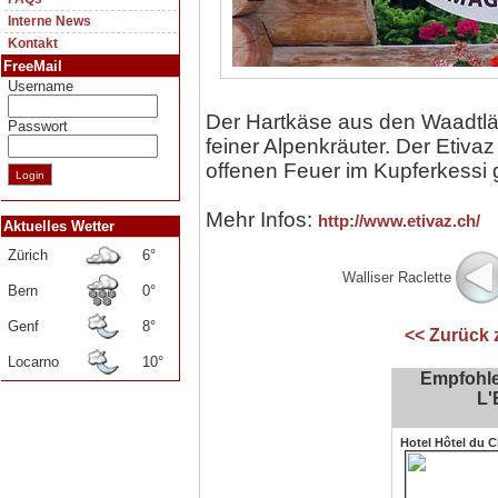
Interne News
Kontakt
FreeMail
Username
Der Hartkäse aus den Waadtlä
Passwort
feiner Alpenkräuter. Der Etivaz
offenen Feuer im Kupferkessi g
Mehr Infos:
http://www.etivaz.ch/
Aktuelles Wetter
Zürich
6°
Walliser Raclette
Bern
0°
Genf
8°
<< Zurück 
Locarno
10°
Empfohle
L'
Hotel Hôtel du 