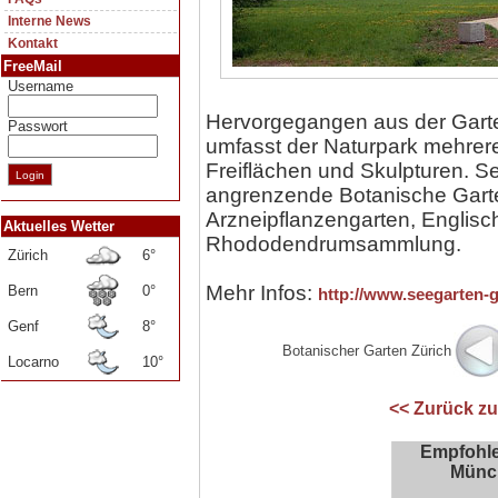
Interne News
Kontakt
FreeMail
Username
Hervorgegangen aus der Gart
Passwort
umfasst der Naturpark mehrer
Freiflächen und Skulpturen. S
angrenzende Botanische Garte
Arzneipflanzengarten, Englis
Aktuelles Wetter
Rhododendrumsammlung.
Zürich
6°
Mehr Infos:
Bern
0°
http://www.seegarten-
Genf
8°
Botanischer Garten Zürich
Locarno
10°
<< Zurück zu
Empfohle
Münc