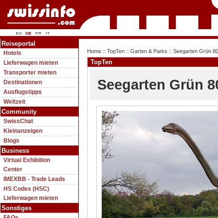
Reiseportal
Home
::
TopTen
::
Garten & Parks
:: Seegarten Grün 8
Hotels
TopTen
Lieferwagen mieten
Transporter mieten
Seegarten Grün 8
Destinationen
Ausflugstipps
Weltzeit
Community
SwissChat
Kleinanzeigen
Blogs
Business
Virtual Exhibition
Center
IMEXBB - Trade Leads
HS Codes (HSC)
Lieferwagen mieten
Sonstiges
FAQs