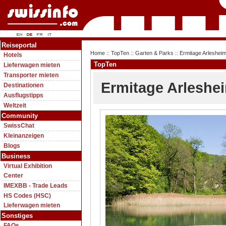
Reiseportal
Home
::
TopTen
::
Garten & Parks
:: Ermitage Arleshei
Hotels
TopTen
Lieferwagen mieten
Transporter mieten
Ermitage Arleshe
Destinationen
Ausflugstipps
Weltzeit
Community
SwissChat
Kleinanzeigen
Blogs
Business
Virtual Exhibition
Center
IMEXBB - Trade Leads
HS Codes (HSC)
Lieferwagen mieten
Sonstiges
FAQs