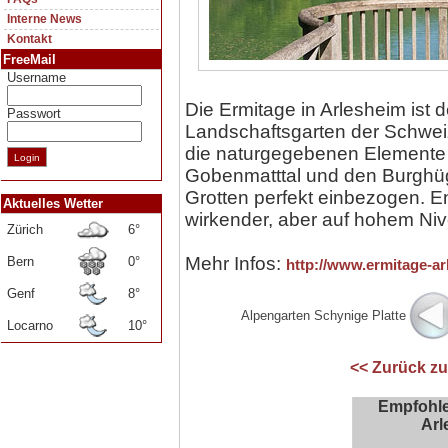
Interne News
Kontakt
FreeMail
Username
Die Ermitage in Arlesheim ist 
Passwort
Landschaftsgarten der Schweiz
die naturgegebenen Elemente
Gobenmatttal und den Burghüg
Grotten perfekt einbezogen. En
Aktuelles Wetter
wirkender, aber auf hohem Niv
Zürich
6°
Mehr Infos:
Bern
0°
http://www.ermitage-ar
Genf
8°
Alpengarten Schynige Platte
Locarno
10°
<< Zurück zu
Empfohle
Arl