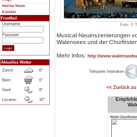
Interne News
Kontakt
FreeMail
Username
Foto: © 
Musical-Neuinszenierungen vo
Passwort
Walensees und der Churfirsten
Mehr Infos:
http://www.walenseebu
Aktuelles Wetter
Zürich
6°
Tellspiele Interlaken
Bern
0°
<< Zurück zu
Genf
8°
Empfohle
Locarno
10°
Wal
Hotel Churfirste