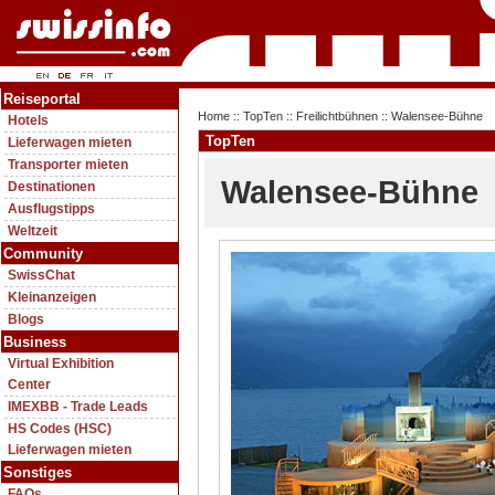
Reiseportal
Home
::
TopTen
::
Freilichtbühnen
:: Walensee-Bühne
Hotels
TopTen
Lieferwagen mieten
Transporter mieten
Walensee-Bühne
Destinationen
Ausflugstipps
Weltzeit
Community
SwissChat
Kleinanzeigen
Blogs
Business
Virtual Exhibition
Center
IMEXBB - Trade Leads
HS Codes (HSC)
Lieferwagen mieten
Sonstiges
FAQs