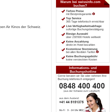
Warum bei swissinfo.com
buchen?
Tiefste Preise
mit Bestpreisgarantie
Top Service
365 Tage telefonisch erreichbar
Live-Verfügbarkeitsabfrage
en Air Kinos der Schweiz.
sofortige Buchungsbestätigung
Riesige Auswahl
über 230'000 Hotels weltweit
Keine Anzahlung
direkt im Hotel bezahlen
Kostenlose Stornierung
bei allen flexiblen Tarifen
Keine Buchungsgebühr
keine versteckten Kosten
Informations- und
Buchungshotline
Gerne beraten wir Sie oder nehmen Ihre
Buchung telefonisch entgegen!