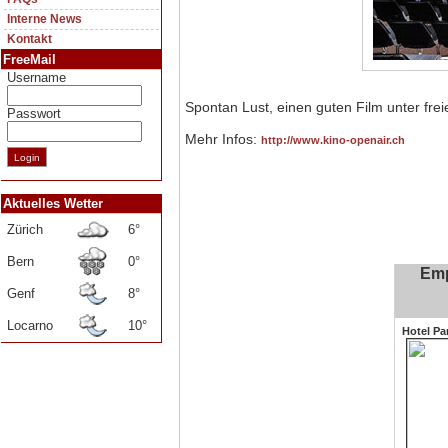
Interne News
Kontakt
FreeMail
Username
Spontan Lust, einen guten Film unter fr
Passwort
Mehr Infos:
http://www.kino-openair.ch
Aktuelles Wetter
Zürich
6°
Bern
0°
Emp
Genf
8°
Locarno
10°
Hotel Pa