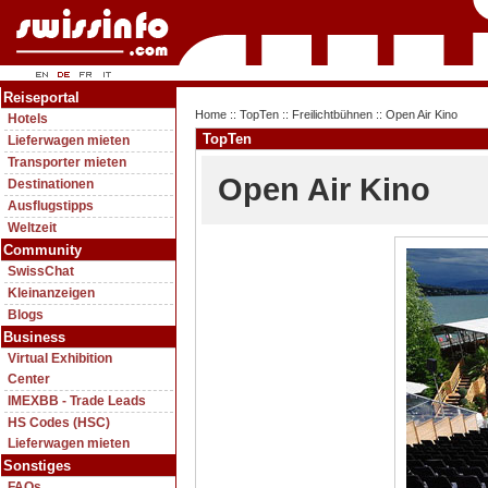
Reiseportal
Home
::
TopTen
::
Freilichtbühnen
:: Open Air Kino
Hotels
TopTen
Lieferwagen mieten
Transporter mieten
Open Air Kino
Destinationen
Ausflugstipps
Weltzeit
Community
SwissChat
Kleinanzeigen
Blogs
Business
Virtual Exhibition
Center
IMEXBB - Trade Leads
HS Codes (HSC)
Lieferwagen mieten
Sonstiges
FAQs