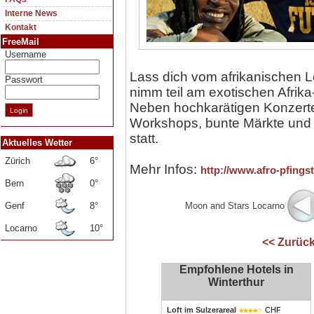
Interne News
Kontakt
FreeMail
Username
Lass dich vom afrikanischen 
Passwort
nimm teil am exotischen Afrika
Neben hochkarätigen Konzerte
Workshops, bunte Märkte und ei
statt.
Aktuelles Wetter
Zürich
6°
Mehr Infos:
http://www.afro-pfings
Bern
0°
Genf
8°
Moon and Stars Locarno
Locarno
10°
<< Zurück
Empfohlene Hotels in
Winterthur
Loft im Sulzerareal
CHF