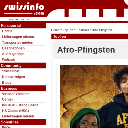
Reiseportal
Home
::
TopTen
::
Festivals
:: Afro-Pfingsten
Hotels
TopTen
Lieferwagen mieten
Transporter mieten
Afro-Pfingsten
Destinationen
Ausflugstipps
Weltzeit
Community
SwissChat
Kleinanzeigen
Blogs
Business
Virtual Exhibition
Center
IMEXBB - Trade Leads
HS Codes (HSC)
Lieferwagen mieten
Sonstiges
FAQs