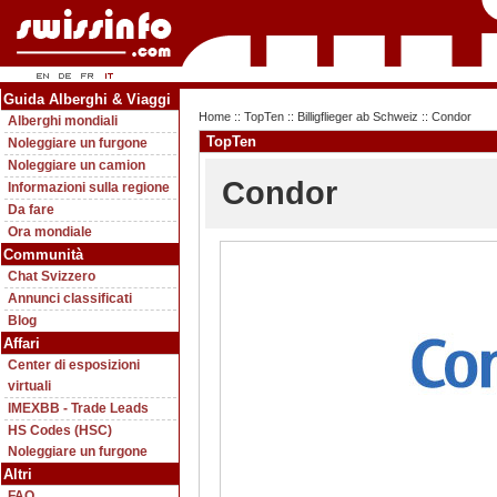
Guida Alberghi & Viaggi
Home
::
TopTen
::
Billigflieger ab Schweiz
:: Condor
Alberghi mondiali
TopTen
Noleggiare un furgone
Noleggiare un camion
Condor
Informazioni sulla regione
Da fare
Ora mondiale
Communità
Chat Svizzero
Annunci classificati
Blog
Affari
Center di esposizioni
virtuali
IMEXBB - Trade Leads
HS Codes (HSC)
Noleggiare un furgone
Altri
FAQ