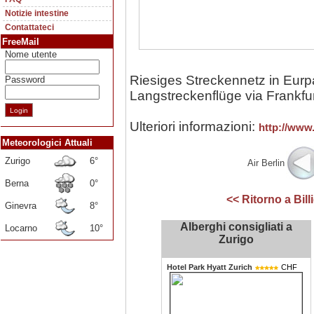
Notizie intestine
Contattateci
FreeMail
Nome utente
Riesiges Streckennetz in Eur
Password
Langstreckenflüge via Frankfur
Ulteriori informazioni:
http://www
Meteorologici Attuali
Zurigo
6°
Air Berlin
Berna
0°
<< Ritorno a Bill
Ginevra
8°
Alberghi consigliati a
Locarno
10°
Zurigo
Hotel Park Hyatt Zurich
CHF