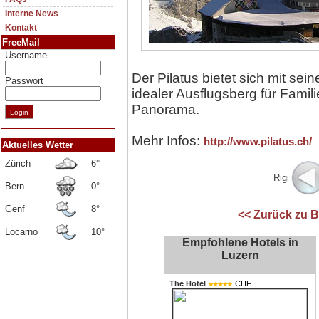
Interne News
Kontakt
FreeMail
Username
Der Pilatus bietet sich mit sei
Passwort
idealer Ausflugsberg für Fami
Panorama.
Mehr Infos:
http://www.pilatus.ch/
Aktuelles Wetter
Zürich
6°
Rigi
Bern
0°
Genf
8°
<< Zurück zu 
Locarno
10°
Empfohlene Hotels in
Luzern
The Hotel
CHF