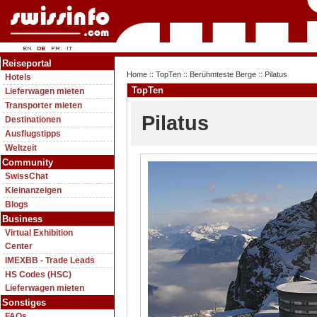
Reiseportal
Home
::
TopTen
::
Berühmteste Berge
:: Pilatus
Hotels
TopTen
Lieferwagen mieten
Transporter mieten
Pilatus
Destinationen
Ausflugstipps
Weltzeit
Community
SwissChat
Kleinanzeigen
Blogs
Business
Virtual Exhibition
Center
IMEXBB - Trade Leads
HS Codes (HSC)
Lieferwagen mieten
Sonstiges
FAQs